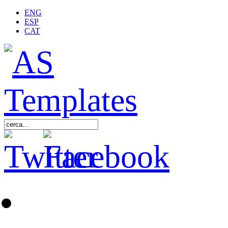
ENG
ESP
CAT