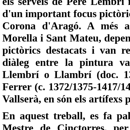
els serveis de Pere Lembrí i
d'un important focus pictòri
Corona d'Aragó. A més a
Morella i Sant Mateu, depend
pictòrics destacats i van 
diàleg entre la pintura v
Llembrí o Llambrí (doc. 1
Ferrer (c. 1372/1375-1417/14
Vallserà, en són els artífexs 
En aquest treball, es fa p
Mestre de Cinctorres, pe