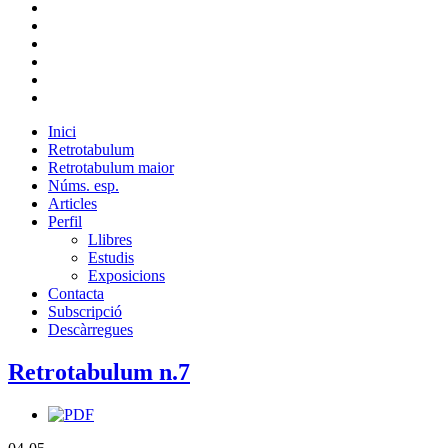
Inici
Retrotabulum
Retrotabulum maior
Núms. esp.
Articles
Perfil
Llibres
Estudis
Exposicions
Contacta
Subscripció
Descàrregues
Retrotabulum n.7