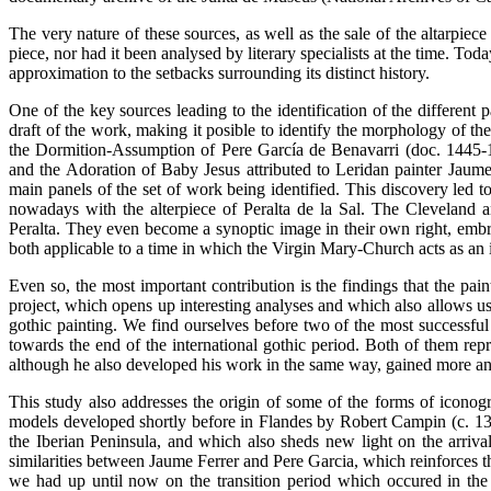
The very nature of these sources, as well as the sale of the altarpiece
piece, nor had it been analysed by literary specialists at the time. To
approximation to the setbacks surrounding its distinct history.
One of the key sources leading to the identification of the different
draft of the work, making it posible to identify the morphology of th
the Dormition-Assumption of Pere García de Benavarri (doc. 1445
and the Adoration of Baby Jesus attributed to Leridan painter Jau
main panels of the set of work being identified. This discovery led t
nowadays with the alterpiece of Peralta de la Sal. The Cleveland 
Peralta. They even become a synoptic image in their own right, embra
both applicable to a time in which the Virgin Mary-Church acts as an i
Even so, the most important contribution is the findings that the pai
project, which opens up interesting analyses and which also allows us
gothic painting. We find ourselves before two of the most successful
towards the end of the international gothic period. Both of them repr
although he also developed his work in the same way, gained more and 
This study also addresses the origin of some of the forms of iconogr
models developed shortly before in Flandes by Robert Campin (c. 1375-
the Iberian Peninsula, and which also sheds new light on the arriv
similarities between Jaume Ferrer and Pere Garcia, which reinforces t
we had up until now on the transition period which occured in the 