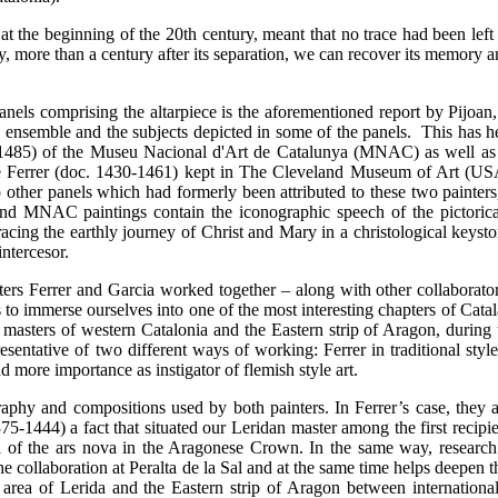
 at the beginning of the 20th century, meant that no trace had been left
day, more than a century after its separation, we can recover its memory
 panels comprising the altarpiece is the aforementioned report by Pijoan
e ensemble and the subjects depicted in some of the panels. This has h
-1485) of the Museu Nacional d'Art de Catalunya (MNAC) as well as
me Ferrer (doc. 1430-1461) kept in The Cleveland Museum of Art (US
o other panels which had formerly been attributed to these two painters
and MNAC paintings contain the iconographic speech of the pictorica
cing the earthly journey of Christ and Mary in a christological keysto
ntercesor.
nters Ferrer and Garcia worked together – along with other collaborator
 to immerse ourselves into one of the most interesting chapters of Cat
 masters of western Catalonia and the Eastern strip of Aragon, during
esentative of two different ways of working: Ferrer in traditional sty
more importance as instigator of flemish style art.
aphy and compositions used by both painters. In Ferrer’s case, they a
1444) a fact that situated our Leridan master among the first recipien
al of the ars nova in the Aragonese Crown. In the same way, researc
he collaboration at Peralta de la Sal and at the same time helps deepen 
area of Lerida and the Eastern strip of Aragon between international