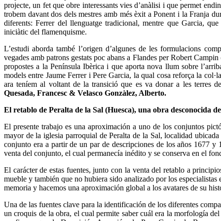
projecte, un fet que obre interessants vies d’anàlisi i que permet endi
trobem davant dos dels mestres amb més èxit a Ponent i la Franja dura
diferents: Ferrer del llenguatge tradicional, mentre que Garcia, q
iniciàtic del flamenquisme.
L’estudi aborda també l’origen d’algunes de les formulacions compo
vegades amb patrons gestats poc abans a Flandes per Robert Campin (ca
propostes a la Península Ibèrica i que aporta nova llum sobre l’arrib
models entre Jaume Ferrer i Pere Garcia, la qual cosa reforça la col·
ara teníem al voltant de la transició que es va donar a les terres de
Quesada, Francesc & Velasco Gonzàlez, Alberto.
El retablo de Peralta de la Sal (Huesca), una obra desconocida 
El presente trabajo es una aproximación a uno de los conjuntos pictó
mayor de la iglesia parroquial de Peralta de la Sal, localidad ubicad
conjunto era a partir de un par de descripciones de los años 1677 y
venta del conjunto, el cual permanecía inédito y se conserva en el f
El carácter de estas fuentes, junto con la venta del retablo a princi
mueble y también que no hubiera sido analizado por los especialistas e
memoria y hacemos una aproximación global a los avatares de su histor
Una de las fuentes clave para la identificación de los diferentes comp
un croquis de la obra, el cual permite saber cuál era la morfología de