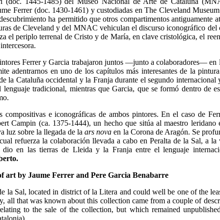
ri (doc. 1445-1485) del Museo Nacional de Arte de Cataluña (MNA
Jaume Ferrer (doc. 1430-1461) y custodiadas en The Cleveland Museum
 descubrimiento ha permitido que otros compartimentos antiguamente at
nturas de Cleveland y del MNAC vehiculan el discurso iconográfico del 
za el periplo terrenal de Cristo y de María, en clave cristológica, el r
intercesora.
pintores Ferrer y Garcia trabajaron juntos —junto a colaboradores— en 
ite adentrarnos en uno de los capítulos más interesantes de la pintura
 la Cataluña occidental y la Franja durante el segundo internacional y
l lenguaje tradicional, mientras que Garcia, que se formó dentro de es
mo.
s compositivas e iconográficas de ambos pintores. En el caso de Ferr
rt Campin (ca. 1375-1444), un hecho que sitúa al maestro leridano e
a luz sobre la llegada de la
ars nova
en la Corona de Aragón. Se profun
ual refuerza la colaboración llevada a cabo en Peralta de la Sal, a la
io en las tierras de Lleida y la Franja entre el lenguaje internaci
berto.
k of art by Jaume Ferrer and Pere Garcia Benabarre
e la Sal, located in district of la Litera and could well be one of the le
day, all that was known about this collection came from a couple of desc
lating to the sale of the collection, but which remained unpublished
talonia).