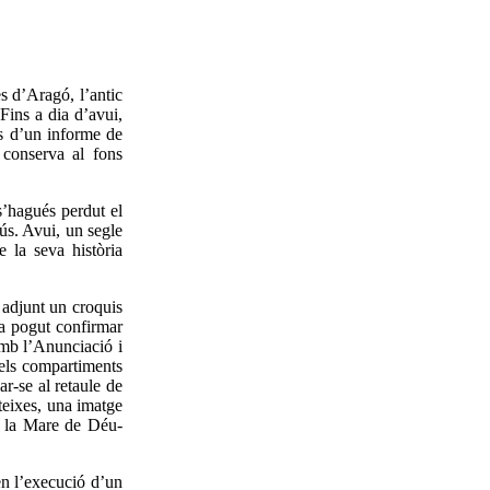
s d’Aragó, l’antic
 Fins a dia d’avui,
és d’un informe de
 conserva al fons
s’hagués perdut el
’ús. Avui, un segle
 la seva història
 adjunt un croquis
ha pogut confirmar
mb l’Anunciació i
 els compartiments
r-se al retaule de
teixes, una imatge
uè la Mare de Déu-
en l’execució d’un