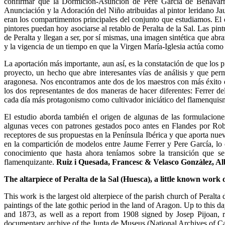
confirmar que la Dormición-Asunción de Pere Garcia de Benavar
Anunciación y la Adoración del Niño atribuidas al pintor leridano 
eran los compartimentos principales del conjunto que estudiamos. El
pintores puedan hoy asociarse al retablo de Peralta de la Sal. Las pi
de Peralta y llegan a ser, por sí mismas, una imagen sintética que abra
y la vigencia de un tiempo en que la Virgen María-Iglesia actúa como 
La aportación más importante, aun así, es la constatación de que los 
proyecto, un hecho que abre interesantes vías de análisis y que perm
aragonesa. Nos encontramos ante dos de los maestros con más éxito de
los dos representantes de dos maneras de hacer diferentes: Ferrer de
cada día más protagonismo como cultivador iniciático del flamenquis
El estudio aborda también el origen de algunas de las formulacione
algunas veces con patrones gestados poco antes en Flandes por Robe
receptores de sus propuestas en la Península Ibérica y que aporta nuev
en la compartición de modelos entre Jaume Ferrer y Pere García, lo c
conocimiento que hasta ahora teníamos sobre la transición que se d
flamenquizante.
Ruiz i Quesada, Francesc & Velasco Gonzàlez, Al
The altarpiece of Peralta de la Sal (Huesca), a little known wor
This work is the largest old alterpiece of the parish church of Peralta d
paintings of the late gothic period in the land of Aragon. Up to this 
and 1873, as well as a report from 1908 signed by Josep Pijoan, re
documentary archive of the Junta de Museus (National Archives of Ca