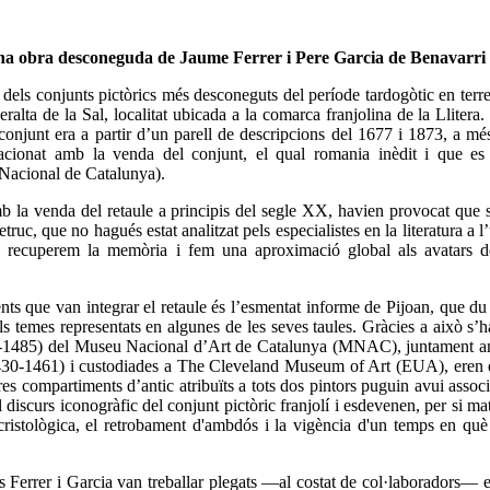
, una obra desconeguda de Jaume Ferrer i Pere Garcia de Benavarri
 dels conjunts pictòrics més desconeguts del període tardogòtic en terre
ralta de la Sal, localitat ubicada a la comarca franjolina de la Llitera.
conjunt era a partir d’un parell de descripcions del 1677 i 1873, a m
lacionat amb la venda del conjunt, el qual romania inèdit i que es
Nacional de Catalunya).
mb la venda del retaule a principis del segle XX, havien provocat que 
truc, que no hagués estat analitzat pels especialistes en la literatura a l
en recuperem la memòria i fem una aproximació global als avatars de
ents que van integrar el retaule és l’esmentat informe de Pijoan, que du
els temes representats en algunes de les seves taules. Gràcies a això s’
5-1485) del Museu Nacional d’Art de Catalunya (MNAC), juntament a
. 1430-1461) i custodiades a The Cleveland Museum of Art (EUA), eren
s compartiments d’antic atribuïts a tots dos pintors puguin avui associa
discurs iconogràfic del conjunt pictòric franjolí i esdevenen, per si ma
u cristològica, el retrobament d'ambdós i la vigència d'un temps en q
rs Ferrer i Garcia van treballar plegats —al costat de col·laboradors— 