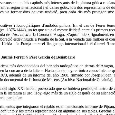
nsar-nos en un dels capítols més interessants de la pintura gòtica catala
nt el segon internacional i el darrer gòtic, tots dos representants de d
ue es va formar dins aquesta tradició, pren cada dia més protagonism
sitives i iconogràfiques d’ambdós pintors. En el cas de Ferrer tene
. 1375-1444), un fet que situa el mestre lleidatà entre els primers rece
ada de l’
ars nova
a la Corona d’Aragó. S’aprofundeix, igualment, en 
laboració esdevinguda a Peralta de la Sal, a la vegada que millora el co
 Lleida i la Franja entre el llenguatge internacional i el d’arrel fla
de Jaume Ferrer y Pere Garcia de Benabarre
ricos más desconocidos del periodo tardogótico en tierras de Aragón, 
a en la comarca de la Litera. Hasta día de hoy, el único conocimiento qu
 1873, además de un informe del año 1908, firmado por Josep Pijoan, 
ondo documental de la Junta de Museos (Archivo Nacional de Cataluña).
pios del siglo XX, habían provocado que se hubiera perdido el rastro de 
n la literatura al uso. Hoy, algo más de un siglo después de su alienaci
ia particular.
artimentos que integraron el retablo es el mencionado informe de Pijoan,
l conjunto y los temas representados en algunas de sus tablas. Gracias a