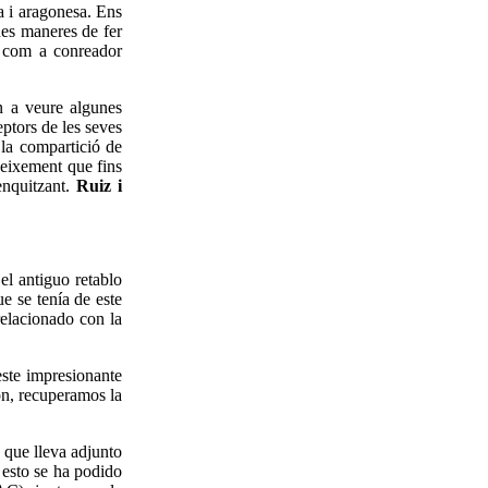
na i aragonesa. Ens
ues maneres de fer
e com a conreador
n a veure algunes
ptors de les seves
la compartició de
neixement que fins
menquitzant.
Ruiz i
el antiguo retablo
e se tenía de este
relacionado con la
este impresionante
ón, recuperamos la
 que lleva adjunto
 esto se ha podido