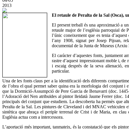
04-05
2013
El retaule de Peralta de la Sal (Osca)
El present treball és una aproximació a un
retaule major de l’església parroquial de Pe
l’únic coneixement que es tenia d’aquest 
l’any 1908, signat per Josep Pijoan, re
documental de la Junta de Museus (Arxiu 
El caràcter d’aquestes fonts, juntament a
rastre d’aquest impressionant moble i, de re
i escaig després de la seva alienació, 
particular.
Una de les fonts claus per a la identificació dels diferents compartim
de l’obra el qual permet saber quina era la morfologia del conjunt i 
que la Dormició-Assumpció de Pere Garcia de Benavarri (doc. 144
l’Adoració del Nen atribuïdes al pintor lleidatà Jaume Ferrer (doc
principals del conjunt que estudiem. La descoberta ha permès que altre
Peralta de la Sal. Les pintures de Cleveland i del MNAC vehiculen el 
sintètica que abraça el periple terrenal de Crist i de Maria, en cla
Església actua com a intercessora.
L’aportació més important, tanmateix, és la constatació que els pinto