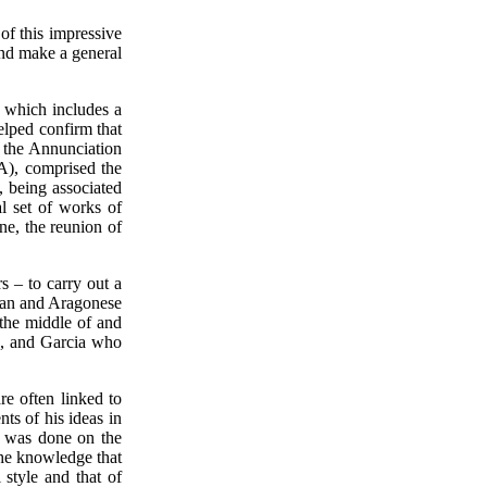
 of this impressive
 and make a general
, which includes a
elped confirm that
 the Annunciation
A), comprised the
, being associated
l set of works of
ne, the reunion of
s – to carry out a
alan and Aragonese
 the middle of and
le, and Garcia who
re often linked to
ts of his ideas in
h was done on the
the knowledge that
 style and that of