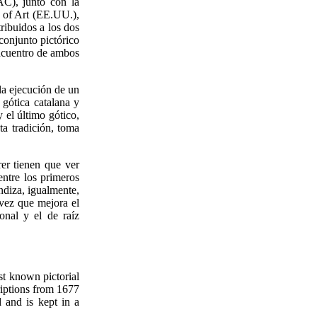
C), junto con la
 of Art (EE.UU.),
ribuidos a los dos
conjunto pictórico
eencuentro de ambos
la ejecución de un
 gótica catalana y
 el último gótico,
ta tradición, toma
er tienen que ver
ntre los primeros
diza, igualmente,
 vez que mejora el
onal y el de raíz
ast known pictorial
riptions from 1677
 and is kept in a