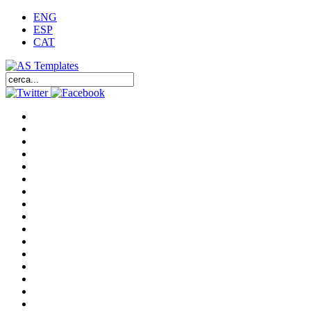
ENG
ESP
CAT