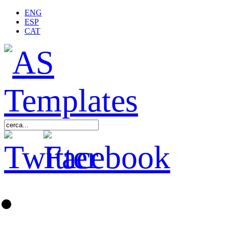
ENG
ESP
CAT