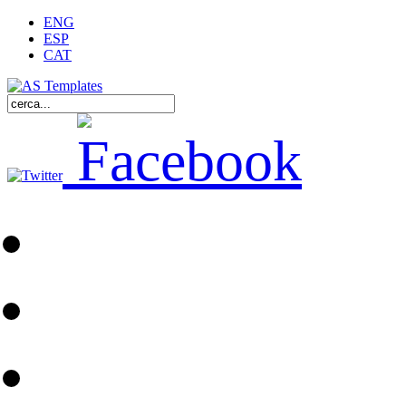
ENG
ESP
CAT