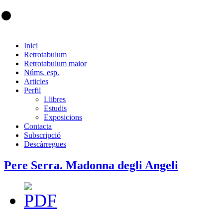
Inici
Retrotabulum
Retrotabulum maior
Núms. esp.
Articles
Perfil
Llibres
Estudis
Exposicions
Contacta
Subscripció
Descàrregues
Pere Serra. Madonna degli Angeli