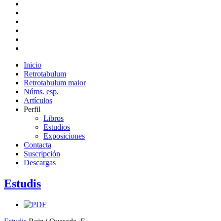
Inicio
Retrotabulum
Retrotabulum maior
Núms. esp.
Artículos
Perfil
Libros
Estudios
Exposiciones
Contacta
Suscripción
Descargas
Estudis