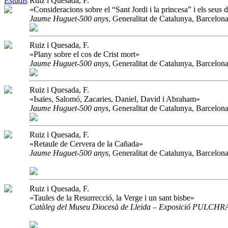
Estudis
Ruiz i Quesada, F.
«Consideracions sobre el “Sant Jordi i la princesa” i els seus 
Jaume Huguet-500 anys
, Generalitat de Catalunya, Barcelon
Ruiz i Quesada, F.
«Plany sobre el cos de Crist mort»
Jaume Huguet-500 anys
, Generalitat de Catalunya, Barcelon
Ruiz i Quesada, F.
«Isaïes, Salomó, Zacaries, Daniel, David i Abraham»
Jaume Huguet-500 anys
, Generalitat de Catalunya, Barcelon
Ruiz i Quesada, F.
«Retaule de Cervera de la Cañada»
Jaume Huguet-500 anys
, Generalitat de Catalunya, Barcelon
Ruiz i Quesada, F.
«Taules de la Resurrecció, la Verge i un sant bisbe»
Catàleg del Museu Diocesà de Lleida – Exposició PULCHR