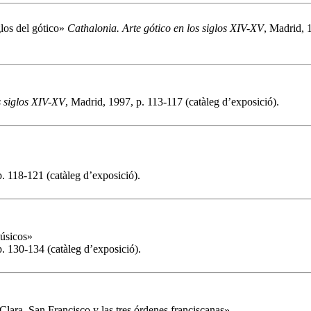
glos del gótico»
Cathalonia. Arte gótico en los siglos XIV-XV
, Madrid, 
s siglos XIV-XV
, Madrid, 1997, p. 113-117 (catàleg d’exposició).
p. 118-121 (catàleg d’exposició).
músicos»
p. 130-134 (catàleg d’exposició).
lara. San Francisco y las tres órdenes franciscanas»