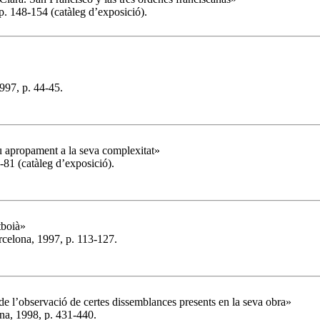
p. 148-154 (catàleg d’exposició).
997, p. 44-45.
u apropament a la seva complexitat»
-81 (catàleg d’exposició).
tboià»
arcelona, 1997, p. 113-127.
r de l’observació de certes dissemblances presents en la seva obra»
na, 1998, p. 431-440.