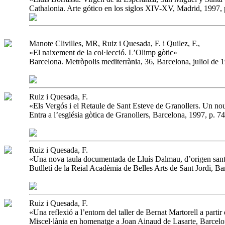
Cathalonia. Arte gótico en los siglos XIV-XV, Madrid, 1997, 
Manote Clivilles, MR, Ruiz i Quesada, F. i Quilez, F.,
«El naixement de la col·lecció. L’Olimp gòtic»
Barcelona. Metròpolis mediterrània, 36, Barcelona, juliol de 1
Ruiz i Quesada, F.
«Els Vergós i el Retaule de Sant Esteve de Granollers. Un no
Entra a l’església gòtica de Granollers, Barcelona, 1997, p. 74
Ruiz i Quesada, F.
«Una nova taula documentada de Lluís Dalmau, d’origen san
Butlletí de la Reial Acadèmia de Belles Arts de Sant Jordi, B
Ruiz i Quesada, F.
«Una reflexió a l’entorn del taller de Bernat Martorell a parti
Miscel·lània en homenatge a Joan Ainaud de Lasarte, Barcelo