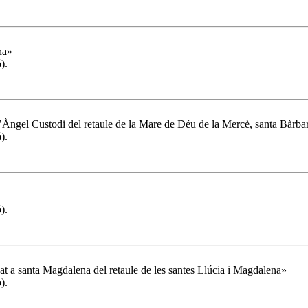
na»
).
’Àngel Custodi del retaule de la Mare de Déu de la Mercè, santa Bàrbar
).
).
at a santa Magdalena del retaule de les santes Llúcia i Magdalena»
).