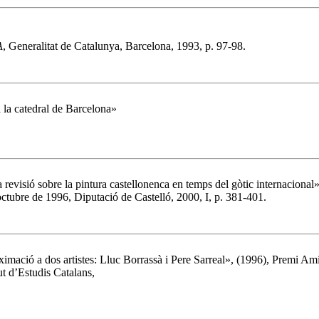
A
, Generalitat de Catalunya, Barcelona, 1993, p. 97-98.
 la catedral de Barcelona»
a revisió sobre la pintura castellonenca en temps del gòtic internacional
octubre de 1996, Diputació de Castelló, 2000, I, p. 381-401.
ximació a dos artistes: Lluc Borrassà i Pere Sarreal», (1996), Premi Ami
t d’Estudis Catalans,