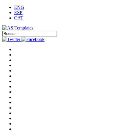
ENG
ESP
CAT