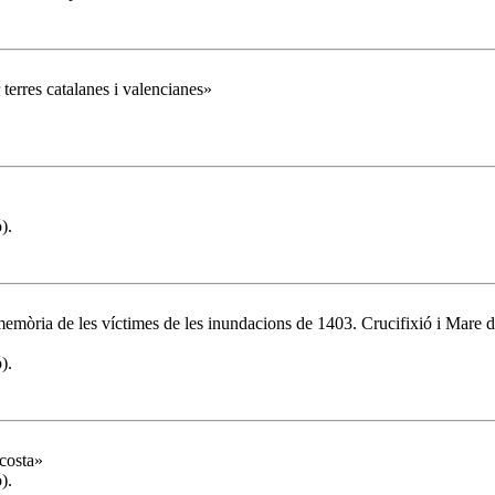
 terres catalanes i valencianes»
).
emòria de les víctimes de les inundacions de 1403. Crucifixió i Mare 
).
ecosta»
).