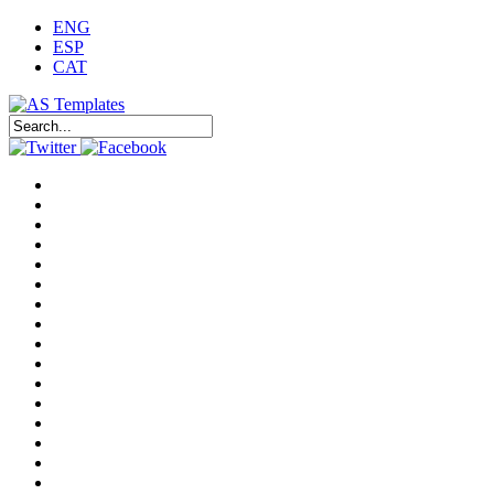
ENG
ESP
CAT